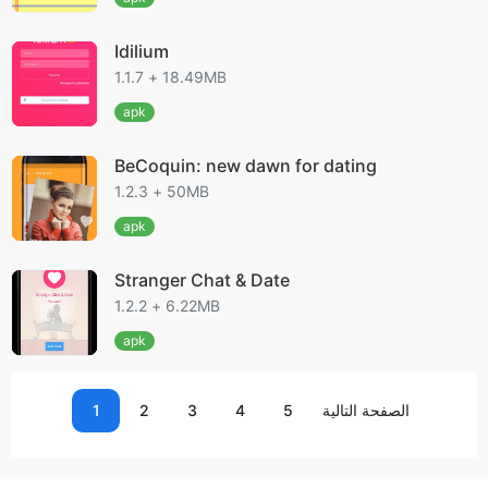
Idilium
1.1.7 + 18.49MB
apk
BeCoquin: new dawn for dating
1.2.3 + 50MB
apk
Stranger Chat & Date
1.2.2 + 6.22MB
apk
الصفحة التالية
5
4
3
2
1