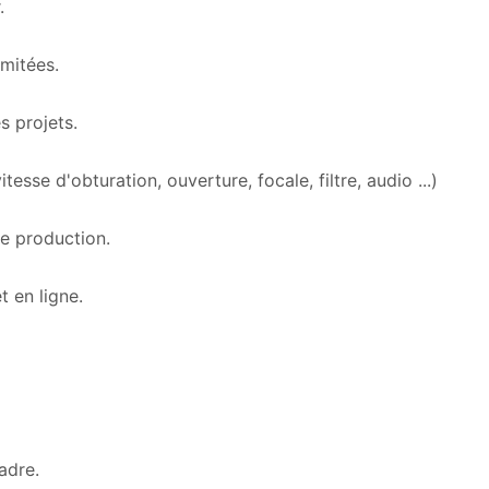
.
imitées.
s projets.
sse d'obturation, ouverture, focale, filtre, audio ...)
de production.
 en ligne.
adre.