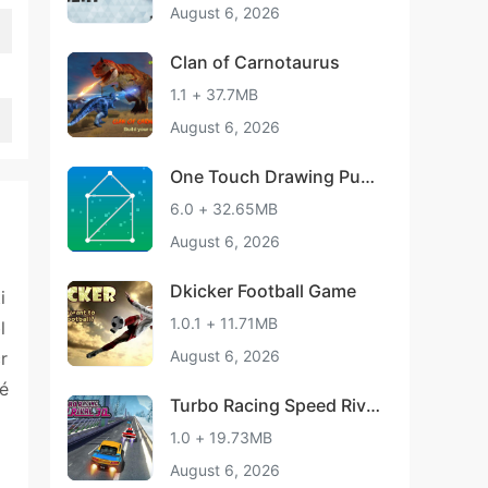
August 6, 2026
Clan of Carnotaurus
1.1 + 37.7MB
August 6, 2026
One Touch Drawing Puzz
le smart
6.0 + 32.65MB
August 6, 2026
Dkicker Football Game
i
1.0.1 + 11.71MB
l
August 6, 2026
r
té
Turbo Racing Speed Rival
3D
1.0 + 19.73MB
August 6, 2026