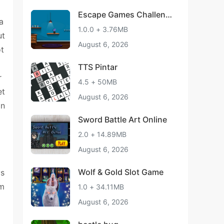
Escape Games Challenge
a
120
1.0.0 + 3.76MB
ut
August 6, 2026
ot
TTS Pintar
r
4.5 + 50MB
et
August 6, 2026
an
Sword Battle Art Online
2.0 + 14.89MB
August 6, 2026
Wolf & Gold Slot Game
ys
 m
1.0 + 34.11MB
August 6, 2026