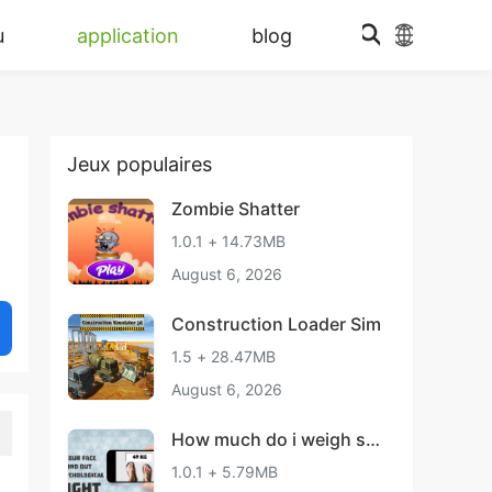
u
application
blog
Jeux populaires
Zombie Shatter
1.0.1 + 14.73MB
August 6, 2026
Construction Loader Sim
1.5 + 28.47MB
August 6, 2026
How much do i weigh sca
nner
1.0.1 + 5.79MB